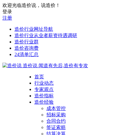
欢迎光临造价说，说造价！
登录
注册
造价行业网址导航
造价行业从业者薪资待遇调研
造价行业群
造价咨询费
24清单汇总
造价说
闻道有先后,造价有专攻
首页
行业动态
专家观点
造价指标
造价经验
成本管控
招标采购
合同合约
签证索赔
结算决算