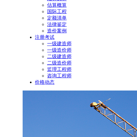
估算概算
国际工程
定额清单
法律鉴定
造价案例
注册考试
一级建造师
一级造价师
二级建造师
二级造价师
监理工程师
咨询工程师
价格动态