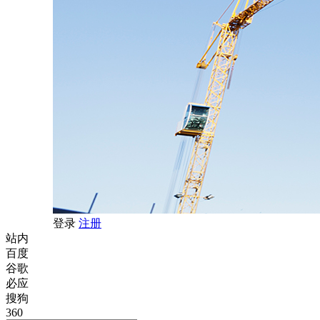
登录
注册
站内
百度
谷歌
必应
搜狗
360