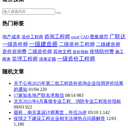
热门标签
广联达
咨询工程师
地产成本
图集规范
造价工程师
CAD
excel
一级建造师
一级造价师
二级造价工程师
二级建造师
造价咨询费
二级造价师
疫情防控费
其他文档
施工
造价指标
一级造价工程师
监理工程师
商务
清单定额
随机文章
关于公布2025年第二批工程造价咨询企业信用评价结果
的通知
01/04
220
17家知名地产联名求救信
08/14
983
北京2021年6月幕墙专业工程、消防专业工程造价指标
09/03
922
噩耗，南京某设计师离世，年仅26岁
05/10
1,142
疫情之下建设工程企业相关法律热点问题解答
12/01
1,180