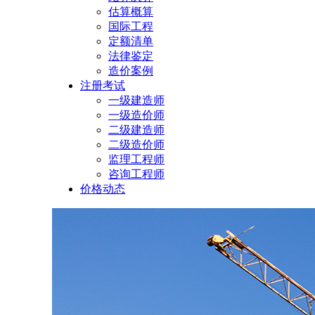
估算概算
国际工程
定额清单
法律鉴定
造价案例
注册考试
一级建造师
一级造价师
二级建造师
二级造价师
监理工程师
咨询工程师
价格动态