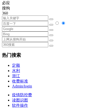
必应
搜狗
360
热门搜索
定额
水利
浙江
收费标准
Admin/login
疫情防控费
读图识图
软件操作