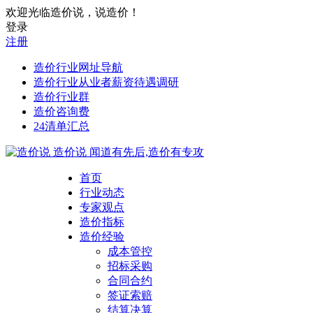
欢迎光临造价说，说造价！
登录
注册
造价行业网址导航
造价行业从业者薪资待遇调研
造价行业群
造价咨询费
24清单汇总
造价说
闻道有先后,造价有专攻
首页
行业动态
专家观点
造价指标
造价经验
成本管控
招标采购
合同合约
签证索赔
结算决算