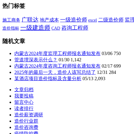
热门标签
广联达
一级造价师
监
二级造价师
施工商务
地产成本
excel
一级建造师
咨询工程师
造价指标
CAD
随机文章
内蒙古2024年度监理工程师报名通知发布
03/06
750
管道埋深表示什么？
01/30
1,142
内蒙古2024年度咨询工程师报名通知发布
02/17
699
2025年的最后一天，造价人该写总结了
12/31
284
某酒店项目造价指标及含量分析
05/13
2,093
文章归档
我要投稿
留言中心
读者排行
造价薪资调研
造价行业群
造价咨询费
疫情防控费