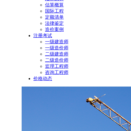
估算概算
国际工程
定额清单
法律鉴定
造价案例
注册考试
一级建造师
一级造价师
二级建造师
二级造价师
监理工程师
咨询工程师
价格动态