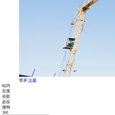
登录
注册
站内
百度
谷歌
必应
搜狗
360