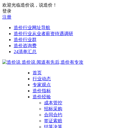
欢迎光临造价说，说造价！
登录
注册
造价行业网址导航
造价行业从业者薪资待遇调研
造价行业群
造价咨询费
24清单汇总
造价说
闻道有先后,造价有专攻
首页
行业动态
专家观点
造价指标
造价经验
成本管控
招标采购
合同合约
签证索赔
结算决算