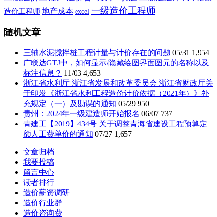
一级造价工程师
地产成本
造价工程师
excel
随机文章
三轴水泥搅拌桩工程计量与计价存在的问题
05/31
1,954
广联达GTJ中，如何显示/隐藏绘图界面图元的名称以及
标注信息？
11/03
4,653
浙江省水利厅 浙江省发展和改革委员会 浙江省财政厅关
于印发《浙江省水利工程造价计价依据（2021年）》补
充规定（一）及勘误的通知
05/29
950
贵州：2024年一级建造师开始报名
06/07
737
青建工【2019】434号 关于调整青海省建设工程预算定
额人工费单价的通知
07/27
1,657
文章归档
我要投稿
留言中心
读者排行
造价薪资调研
造价行业群
造价咨询费