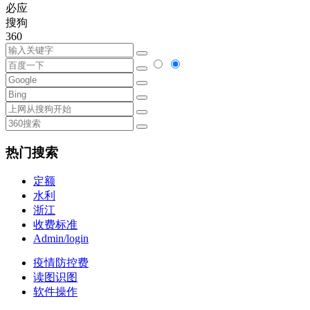
必应
搜狗
360
热门搜索
定额
水利
浙江
收费标准
Admin/login
疫情防控费
读图识图
软件操作