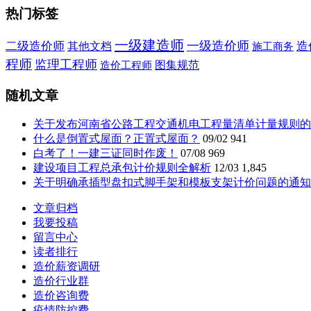
热门标签
一级建造师
一级造价师
二级造价师
造
其他文档
施工商务
程师
监理工程师
图集规范
造价工程师
随机文章
关于发布河南省公路工程交通机电工程量清单计量规则的通知
什么是倒置式屋面？正置式屋面？
09/02
941
白考了！一建三证同时作废！
07/08
969
建设项目工程总承包计价规则全解析
12/03
1,845
关于明确承插型盘扣式脚手架和模板支架计价问题的通知 泰工
文章归档
我要投稿
留言中心
读者排行
造价薪资调研
造价行业群
造价咨询费
疫情防控费