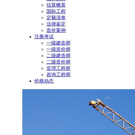
估算概算
国际工程
定额清单
法律鉴定
造价案例
注册考试
一级建造师
一级造价师
二级建造师
二级造价师
监理工程师
咨询工程师
价格动态