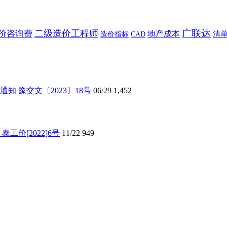
广联达
二级造价工程师
价咨询费
地产成本
造价指标
CAD
清
 豫交文〔2023〕18号
06/29
1,452
价[2022]6号
11/22
949