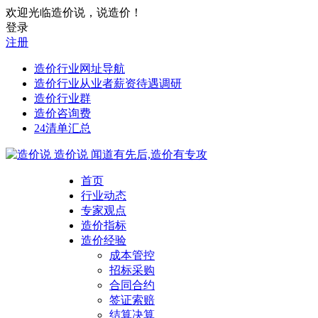
欢迎光临造价说，说造价！
登录
注册
造价行业网址导航
造价行业从业者薪资待遇调研
造价行业群
造价咨询费
24清单汇总
造价说
闻道有先后,造价有专攻
首页
行业动态
专家观点
造价指标
造价经验
成本管控
招标采购
合同合约
签证索赔
结算决算