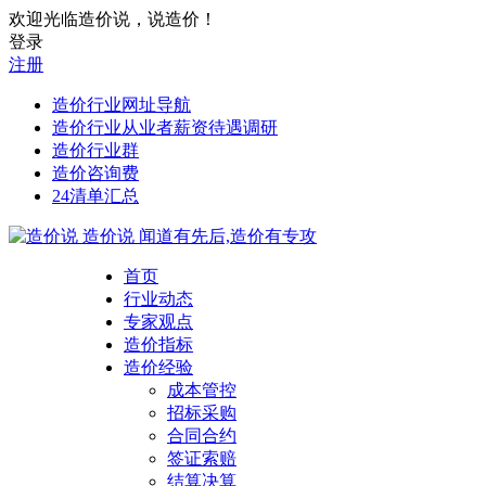
欢迎光临造价说，说造价！
登录
注册
造价行业网址导航
造价行业从业者薪资待遇调研
造价行业群
造价咨询费
24清单汇总
造价说
闻道有先后,造价有专攻
首页
行业动态
专家观点
造价指标
造价经验
成本管控
招标采购
合同合约
签证索赔
结算决算