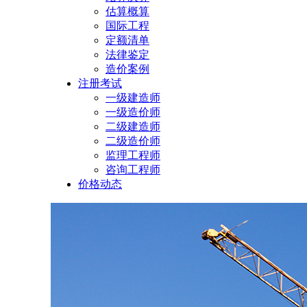
估算概算
国际工程
定额清单
法律鉴定
造价案例
注册考试
一级建造师
一级造价师
二级建造师
二级造价师
监理工程师
咨询工程师
价格动态