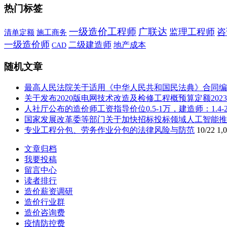
热门标签
一级造价工程师
广联达
监理工程师
咨
施工商务
清单定额
一级造价师
二级建造师
地产成本
CAD
随机文章
最高人民法院关于适用《中华人民共和国民法典》合同编
关于发布2020版电网技术改造及检修工程概预算定额20
人社厅公布的造价师工资指导价位0.5-1万，建造师：1.4-
国家发展改革委等部门关于加快招标投标领域人工智能推
专业工程分包、劳务作业分包的法律风险与防范
10/22
1,
文章归档
我要投稿
留言中心
读者排行
造价薪资调研
造价行业群
造价咨询费
疫情防控费