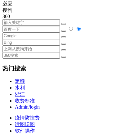
必应
搜狗
360
热门搜索
定额
水利
浙江
收费标准
Admin/login
疫情防控费
读图识图
软件操作