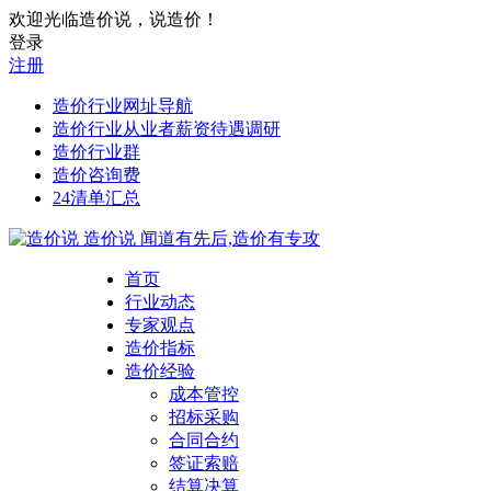
欢迎光临造价说，说造价！
登录
注册
造价行业网址导航
造价行业从业者薪资待遇调研
造价行业群
造价咨询费
24清单汇总
造价说
闻道有先后,造价有专攻
首页
行业动态
专家观点
造价指标
造价经验
成本管控
招标采购
合同合约
签证索赔
结算决算