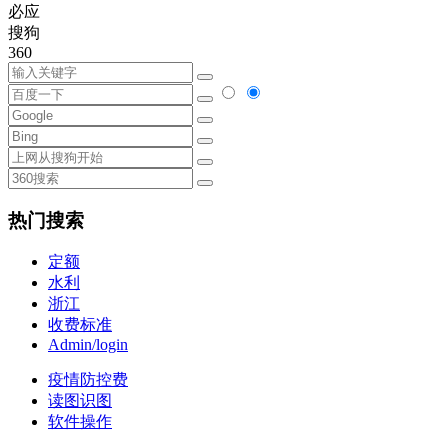
必应
搜狗
360
热门搜索
定额
水利
浙江
收费标准
Admin/login
疫情防控费
读图识图
软件操作