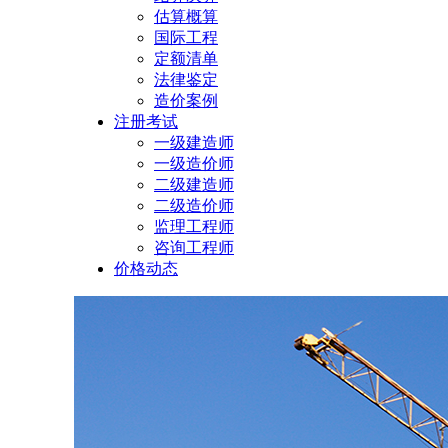
估算概算
国际工程
定额清单
法律鉴定
造价案例
注册考试
一级建造师
一级造价师
二级建造师
二级造价师
监理工程师
咨询工程师
价格动态