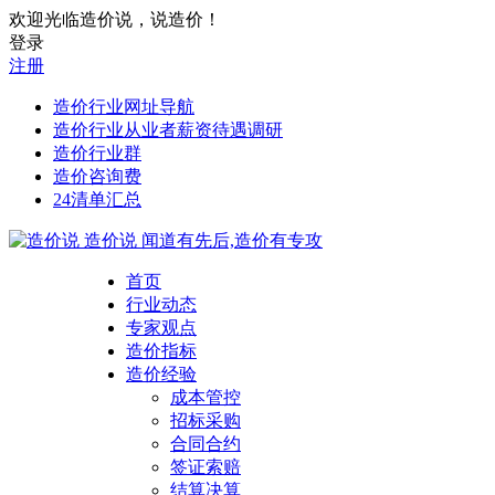
欢迎光临造价说，说造价！
登录
注册
造价行业网址导航
造价行业从业者薪资待遇调研
造价行业群
造价咨询费
24清单汇总
造价说
闻道有先后,造价有专攻
首页
行业动态
专家观点
造价指标
造价经验
成本管控
招标采购
合同合约
签证索赔
结算决算