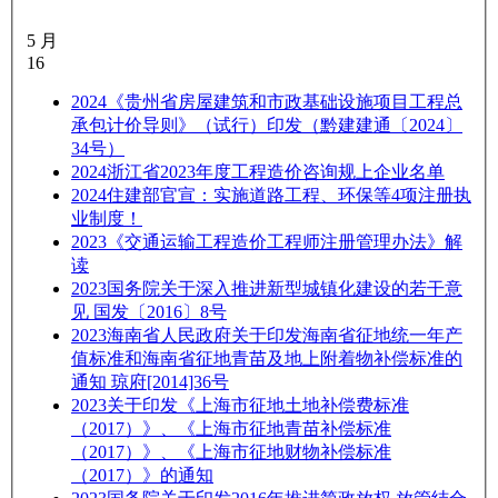
5 月
16
2024
《贵州省房屋建筑和市政基础设施项目工程总
承包计价导则》（试行）印发（黔建建通〔2024〕
34号）
2024
浙江省2023年度工程造价咨询规上企业名单
2024
住建部官宣：实施道路工程、环保等4项注册执
业制度！
2023
《交通运输工程造价工程师注册管理办法》解
读
2023
国务院关于深入推进新型城镇化建设的若干意
见 国发〔2016〕8号
2023
海南省人民政府关于印发海南省征地统一年产
值标准和海南省征地青苗及地上附着物补偿标准的
通知 琼府[2014]36号
2023
关于印发《上海市征地土地补偿费标准
（2017）》、《上海市征地青苗补偿标准
（2017）》、《上海市征地财物补偿标准
（2017）》的通知