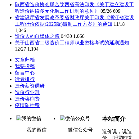
陕西省造价协会联合陕西省高法印发《关于建立建设工
程造价纠纷多元化解工作机制的意见》
05/26
609
省建设厅省发展改革委省财政厅关于印发《浙江省建设
工程计价依据(2025版)编制工作方案》的通知
11/18
1,046
造价人的自媒体之路
04/30
1,066
关于山西省二级造价工程师职业资格考试的延期通知
12/27
1,104
文章归档
我要投稿
留言中心
读者排行
造价薪资调研
造价行业群
造价咨询费
疫情防控费
本站简介
我的微信
微信公众号
造价说，说造
价，所谓闻道