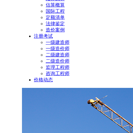
估算概算
国际工程
定额清单
法律鉴定
造价案例
注册考试
一级建造师
一级造价师
二级建造师
二级造价师
监理工程师
咨询工程师
价格动态