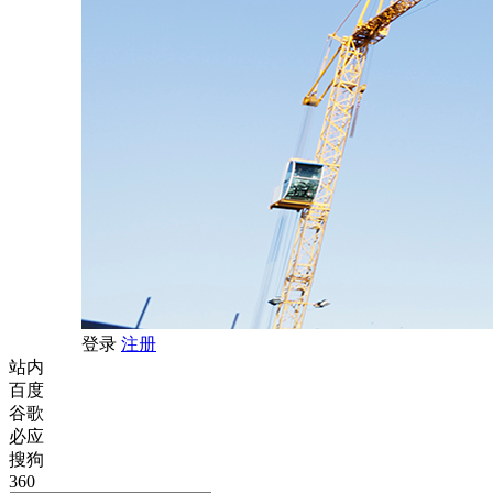
登录
注册
站内
百度
谷歌
必应
搜狗
360