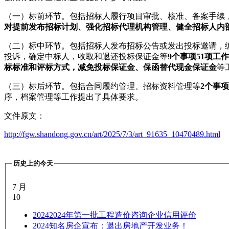
（一）标前环节。包括招标人履行项目审批、核准、备案手续
对提前发布招标计划、强化招标代理机构管理、健全招标人内
（二）标中环节。包括招标人发布招标公告或发出投标邀请，
投诉，确定中标人，收取和退还投标保证金等
9个事项51项
标标准和评标方式，减免投标保证金、保函替代现金保证金
等
（三）标后环节。包括合同履约管理、招标资料管理等
2个事
序，档案管理等工作提出了具体要求。
文件原文：
http://fgw.shandong.gov.cn/art/2025/7/3/art_91635_10470489.html
历史上的今天
7 月
10
2024
2024年第一批工程造价咨询企业信用评价
2024
知名房企宣布：退出房地产开发业务！