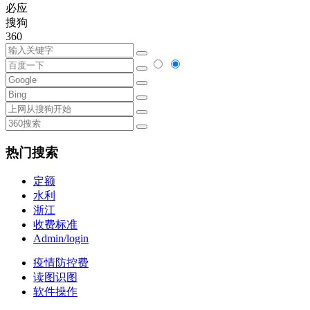
必应
搜狗
360
热门搜索
定额
水利
浙江
收费标准
Admin/login
疫情防控费
读图识图
软件操作