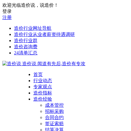
欢迎光临造价说，说造价！
登录
注册
造价行业网址导航
造价行业从业者薪资待遇调研
造价行业群
造价咨询费
24清单汇总
造价说
闻道有先后,造价有专攻
首页
行业动态
专家观点
造价指标
造价经验
成本管控
招标采购
合同合约
签证索赔
结算决算