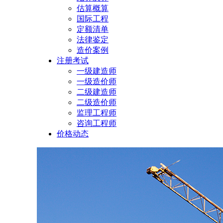
估算概算
国际工程
定额清单
法律鉴定
造价案例
注册考试
一级建造师
一级造价师
二级建造师
二级造价师
监理工程师
咨询工程师
价格动态