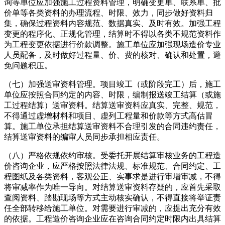
询等单位应加强施工过程资料管理，明确变更单、联系单、批
价单等各类资料的办理流程、时限、效力，同步做好资料归
集，确保过程资料内容规范、数据真实、及时有效。加强工程
变更的程序化、正规化管理，结算时不得以各类不规范资料作
为工程变更依据进行价款调整。施工单位应加强现场造价专业
人员配备，及时做好过程量、价、费的核对、确认和处置，避
免问题积压。
（七）加强送审资料管理。项目竣工（或阶段完工）后，施工
单位应按照合同约定的内容、时限，编制报送竣工结算（或施
工过程结算）送审资料。结算送审资料应真实、完整、规范，
不得通过虚增材料和项目、虚列工程量和价款等方式高估冒
算。施工单位承担结算送审资料不合理引发的合同违约责任，
结算送审资料的编审人员同步承担相应责任。
（八）严格依规依约审核。受委托开展结算审核业务的工程造
价咨询企业，应严格按照法律法规、标准规范、合同约定、工
程图纸及各类资料，客观公正、实事求是进行审增审减，不得
将审减率作为唯一导向。对结算送审资料存疑的，应首先采取
查阅资料、踏勘现场等方式主动核实确认，不得直接将举证责
任全部转移给施工单位。对需要进行审减的，应提出充分有效
的依据。工程造价咨询企业应在咨询合同约定时限内出具结算