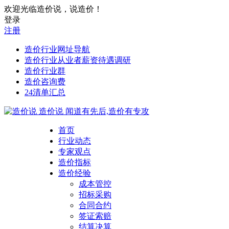
欢迎光临造价说，说造价！
登录
注册
造价行业网址导航
造价行业从业者薪资待遇调研
造价行业群
造价咨询费
24清单汇总
造价说
闻道有先后,造价有专攻
首页
行业动态
专家观点
造价指标
造价经验
成本管控
招标采购
合同合约
签证索赔
结算决算