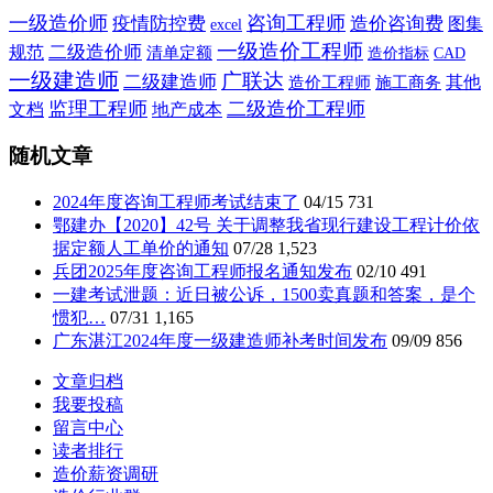
一级造价师
咨询工程师
疫情防控费
造价咨询费
图集
excel
一级造价工程师
二级造价师
规范
清单定额
造价指标
CAD
一级建造师
广联达
二级建造师
施工商务
其他
造价工程师
监理工程师
二级造价工程师
文档
地产成本
随机文章
2024年度咨询工程师考试结束了
04/15
731
鄂建办【2020】42号 关于调整我省现行建设工程计价依
据定额人工单价的通知
07/28
1,523
兵团2025年度咨询工程师报名通知发布
02/10
491
一建考试泄题：近日被公诉，1500卖真题和答案，是个
惯犯…
07/31
1,165
广东湛江2024年度一级建造师补考时间发布
09/09
856
文章归档
我要投稿
留言中心
读者排行
造价薪资调研