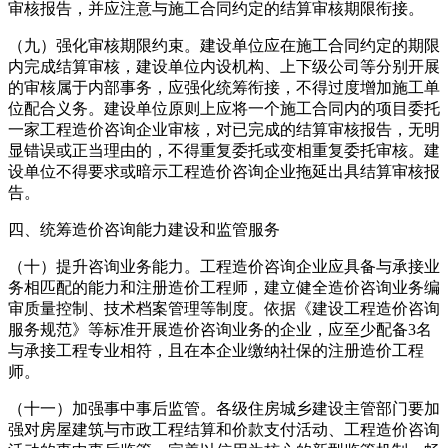
审核报告，并应注意与施工合同约定的结算审核期限衔接。
（九）强化审核期限约束。建设单位应在施工合同约定的期限
内完成结算审核，建设单位内设机构、上下级公司等分别开展
的审核属于内部事务，应强化统筹衔接，不得过度增加施工单
位配合义务。建设单位原则上应将一个施工合同内的项目委托
一家工程造价咨询企业审核，对已完成的结算审核报告，无明
显错误或正当理由的，不得重复委托或变相重复委托审核。建
设单位不得要求或暗示工程造价咨询企业拖延出具结算审核报
告。
四、统筹造价咨询能力建设和监管服务
（十）提升咨询业务能力。工程造价咨询企业应具备与承接业
务相匹配的能力和注册造价工程师，建立健全造价咨询业务编
审质量控制、技术档案管理等制度。依据《建设工程造价咨询
服务规范》等标准开展造价咨询业务的企业，应至少配备3名
与承接工程专业相符，且在本企业缴纳社保的注册造价工程
师。
（十一）加强事中事后监管。各级住房城乡建设主管部门要加
强对房屋建筑与市政工程结算和价款支付活动、工程造价咨询