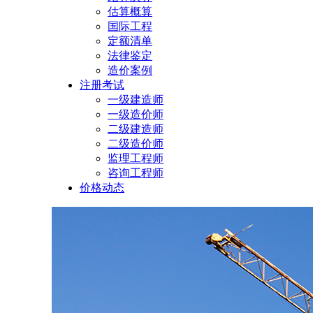
估算概算
国际工程
定额清单
法律鉴定
造价案例
注册考试
一级建造师
一级造价师
二级建造师
二级造价师
监理工程师
咨询工程师
价格动态