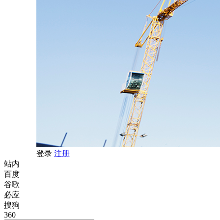
登录
注册
站内
百度
谷歌
必应
搜狗
360