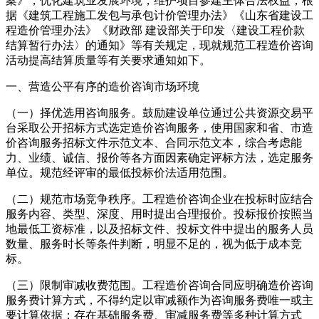
案》，优化建筑业发展环境，维护项目参建主体合法权益，根
据《建筑工程施工发包与承包计价管理办法》《山东省建设工
程造价管理办法》《财政部 建设部关于印发〈建设工程价款
结算暂行办法〉的通知》等有关规定，现就规范工程造价咨询
活动提高结算质量等有关要求通知如下。
一、营造公平有序的造价咨询市场环境
（一）择优选用咨询服务。鼓励建设单位通过公共资源交易平
台采取公开招标方式选定造价咨询服务，使用国家和省、市造
价咨询服务招标文件示范文本、合同示范文本，综合考虑能
力、业绩、诚信、报价等各方面因素确定评标方法，选定服务
单位。规范经评审的最低投标价法适用范围。
（二）规范市场竞争秩序。工程造价咨询企业在投标时应结合
服务内容、类型、深度、用时提出合理报价。投标报价按照当
地最低工资标准，以及招标文件、投标文件中提出的服务人员
数量、服务时长等条件判断，明显不足的，视为低于成本竞
标。
（三）限制审减收费范围。工程造价咨询合同应明确造价咨询
服务费计算方式，不得约定以审减额作为咨询服务费唯一或主
要计算依据；存在基础服务费、审减服务费等多种计算方式