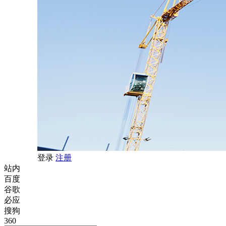
登录
注册
站内
百度
谷歌
必应
搜狗
360