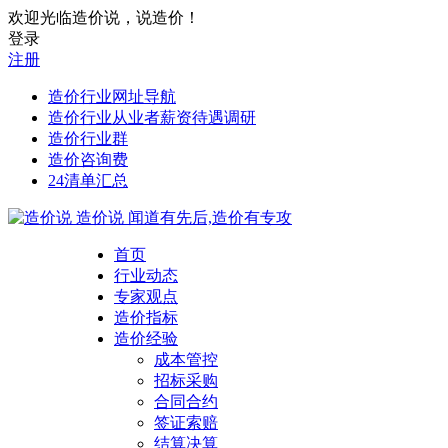
欢迎光临造价说，说造价！
登录
注册
造价行业网址导航
造价行业从业者薪资待遇调研
造价行业群
造价咨询费
24清单汇总
造价说
闻道有先后,造价有专攻
首页
行业动态
专家观点
造价指标
造价经验
成本管控
招标采购
合同合约
签证索赔
结算决算