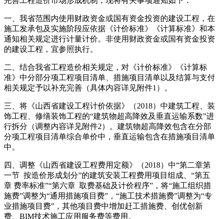
完善工程造价市场形成机制，现将有关事项通知如下：
一、我省范围内使用财政资金或国有资金投资的建设工程，在
施工发承包及实施阶段应依据《计价标准》《计算标准》和本
通知相关规定进行计量计价。非使用财政资金或国有资金投资
的建设工程，宜参照执行。
二、结合我省工程造价相关规定，对《计价标准》《计算标
准》中分部分项工程项目清单、措施项目清单以及结算与支付
相关规定予以补充完善（具体内容详见附件1）。
三、将《山西省建设工程计价依据》（2018）中建筑工程、装
饰工程、修缮装饰工程的“建筑物超高降效及垂直运输系数”进
行拆分（调整内容详见附件2）。建筑物超高降效包含在分部
分项工程项目清单综合单价中，垂直运输包含在措施项目清单
中。
四、调整《山西省建设工程费用定额》（2018）中“第二章第
一节 按造价形成划分”的建筑安装工程费用项目组成、“第五
章 费率标准”“第六章 取费基础及计价程序”，将“施工组织措
施费”调整为“通用措施项目费”，“施工技术措施费”调整为“专
业
措施项目费
”，其他项目费中增加赶工措施费、创优创新
费、BIM技术施工应用服务费等费用。