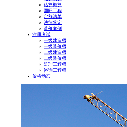
估算概算
国际工程
定额清单
法律鉴定
造价案例
注册考试
一级建造师
一级造价师
二级建造师
二级造价师
监理工程师
咨询工程师
价格动态