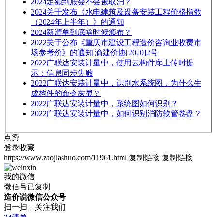
2024
定额到底会不会被取消？
2024
关于发布《水电建筑及设备安装工程价格指数
（2024年上半年）》的通知
2024
新清单到底啥时候颁布？
2022
关于公布《重庆市建设工程造价咨询业收费市
场参考价》的通知 渝建价协[2020]2号
2022
广联达安装计量中，使用云构件库上传时提
示：信息同步失败
2022
广联达安装计量中，识别水系统图，为什么生
成构件的命令灰显？
2022
广联达安装计量中，系统图如何识别？
2022
广联达安装计量中，如何识别消防软管卷盘？
点赞
登录收藏
https://www.zaojiashuo.com/11961.html
复制链接
复制链接
我的微信
微信号已复制
造价说微信公众号
扫一扫，关注我们