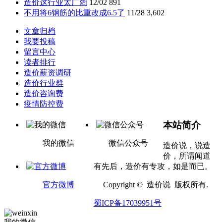
造价这行业太广阔
12/02
891
不用将6钢筋的比重改成6.5了
11/28
3,602
文章归档
我要投稿
留言中心
读者排行
造价薪资调研
造价行业群
造价咨询费
疫情防控费
本站简介
我的微信
微信公众号
造价说，说造
价，所谓闻道
有先后，造价有专攻，如是而已。
官方微博
Copyright © 造价说 版权所有.
蜀ICP备17039951号