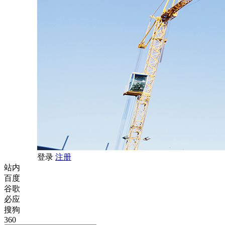
登录
注册
站内
百度
谷歌
必应
搜狗
360