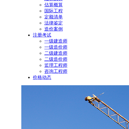
估算概算
国际工程
定额清单
法律鉴定
造价案例
注册考试
一级建造师
一级造价师
二级建造师
二级造价师
监理工程师
咨询工程师
价格动态