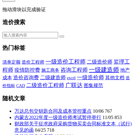
拖动滑块以完成验证
造价搜索
热门标签
一级造价工程师
监理工
二级造价师
清单定额
造价工程师
一级建造师
程师
咨询工程师
疫情防控费
施工商务
地产
一级造价师
造价咨询费
二级建造师
成本
其他文档
造
excel
广联达
二级造价工程师
图集规范
价指标
CAD
随机文章
万达总包交钥匙合同及成本管控重点
10/06
767
内蒙古2022年度一级造价师考试暂停举行
11/05
853
财政部关于征求政府采购货物买卖合同标准文本（试行)
意见的函
04/25
718