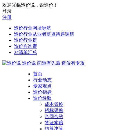
欢迎光临造价说，说造价！
登录
注册
造价行业网址导航
造价行业从业者薪资待遇调研
造价行业群
造价咨询费
24清单汇总
造价说
闻道有先后,造价有专攻
首页
行业动态
专家观点
造价指标
造价经验
成本管控
招标采购
合同合约
签证索赔
结算决算