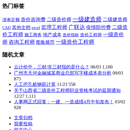
热门标签
一级建造师
造价咨询费
二级造价师
二级建造师
清单定额
广联达
监理工程师
二级造
疫情防控费
其他文档
CAD
excel
价工程师
一级造价
施工商务
地产成本
造价指标
造价工程师
一级造价工程师
师
咨询工程师
图集规范
随机文章
云计价中，三材/非三材指的是什么？
06/03
1,100
广州市天河金融城某商业总部写字楼成本表分析
09/03
875
人工挖孔桩钢筋计算
11/23
558
关于山西省二级造价工程师职业资格考试的延期通知
12/27
1,111
人事网正式回复：一建、一造成绩4月中旬发布！
03/02
928
文章归档
我要投稿
留言中心