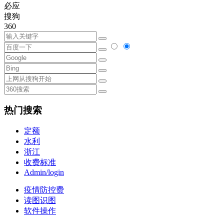
必应
搜狗
360
热门搜索
定额
水利
浙江
收费标准
Admin/login
疫情防控费
读图识图
软件操作