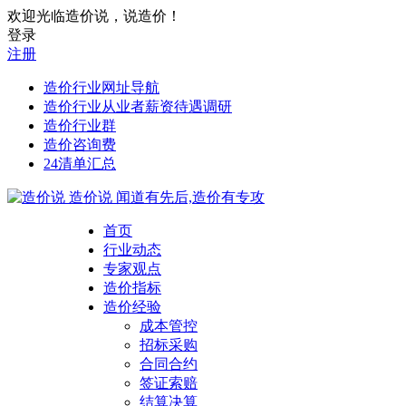
欢迎光临造价说，说造价！
登录
注册
造价行业网址导航
造价行业从业者薪资待遇调研
造价行业群
造价咨询费
24清单汇总
造价说
闻道有先后,造价有专攻
首页
行业动态
专家观点
造价指标
造价经验
成本管控
招标采购
合同合约
签证索赔
结算决算