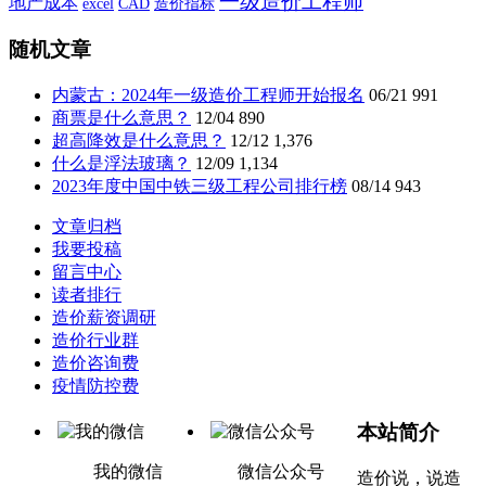
一级造价工程师
地产成本
CAD
造价指标
excel
随机文章
内蒙古：2024年一级造价工程师开始报名
06/21
991
商票是什么意思？
12/04
890
超高降效是什么意思？
12/12
1,376
什么是浮法玻璃？
12/09
1,134
2023年度中国中铁三级工程公司排行榜
08/14
943
文章归档
我要投稿
留言中心
读者排行
造价薪资调研
造价行业群
造价咨询费
疫情防控费
本站简介
我的微信
微信公众号
造价说，说造