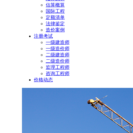
估算概算
国际工程
定额清单
法律鉴定
造价案例
注册考试
一级建造师
一级造价师
二级建造师
二级造价师
监理工程师
咨询工程师
价格动态