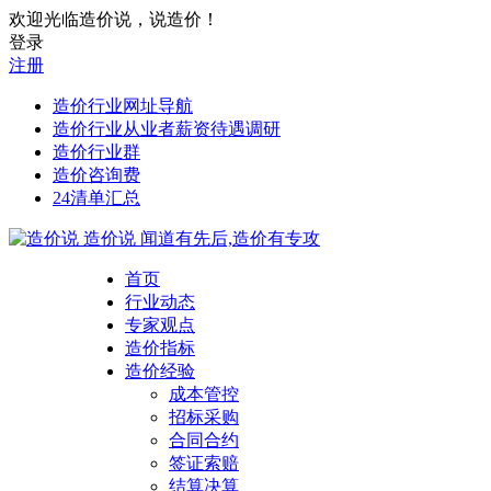
欢迎光临造价说，说造价！
登录
注册
造价行业网址导航
造价行业从业者薪资待遇调研
造价行业群
造价咨询费
24清单汇总
造价说
闻道有先后,造价有专攻
首页
行业动态
专家观点
造价指标
造价经验
成本管控
招标采购
合同合约
签证索赔
结算决算