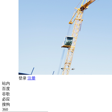
登录
注册
站内
百度
谷歌
必应
搜狗
360