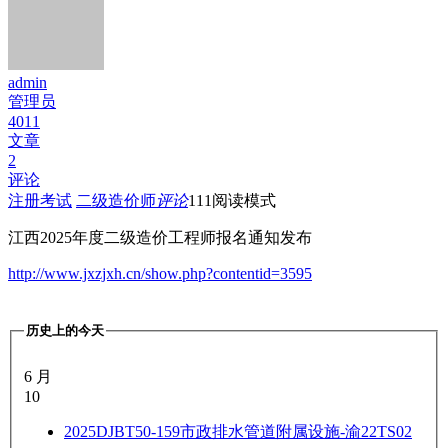
admin
管理员
4011
文章
2
评论
注册考试
二级造价师
评论
111
阅读模式
江西2025年度二级造价工程师报名通知发布
http://www.jxzjxh.cn/show.php?contentid=3595
历史上的今天
6 月
10
2025
DJBT50-159市政排水管道附属设施-渝22TS02