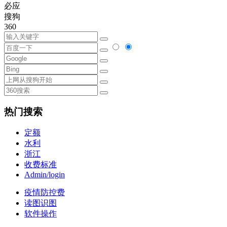
必应
搜狗
360
热门搜索
定额
水利
浙江
收费标准
Admin/login
疫情防控费
读图识图
软件操作