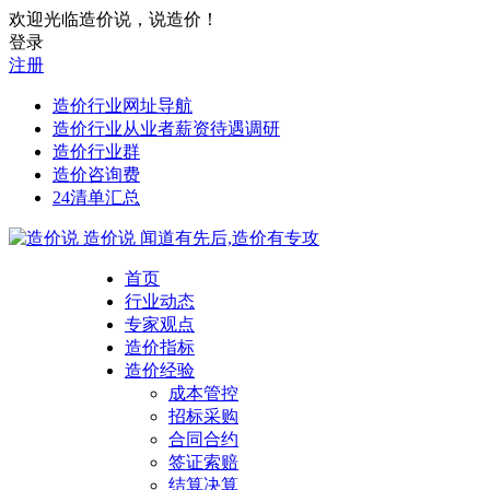
欢迎光临造价说，说造价！
登录
注册
造价行业网址导航
造价行业从业者薪资待遇调研
造价行业群
造价咨询费
24清单汇总
造价说
闻道有先后,造价有专攻
首页
行业动态
专家观点
造价指标
造价经验
成本管控
招标采购
合同合约
签证索赔
结算决算