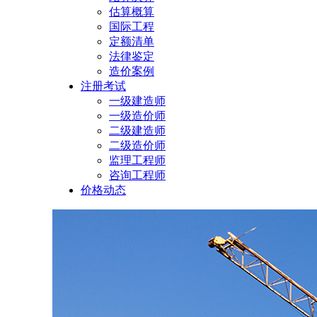
估算概算
国际工程
定额清单
法律鉴定
造价案例
注册考试
一级建造师
一级造价师
二级建造师
二级造价师
监理工程师
咨询工程师
价格动态