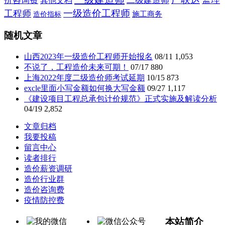
价咨询费
二级建造师
其他文档
一级造价工程师
工程师
施工商务
造价指标
随机文章
山西2023年一级造价工程师开始报名
08/11
1,053
不说了，工程造价未来可期！
07/17
880
上海2022年度二级造价师考试延期
10/15
873
excle里面小写金额如何换大写金额
09/27
1,117
《建设项目工程总承包计价规范》正式实施及解读分析
04/19
2,852
文章归档
我要投稿
留言中心
读者排行
造价薪资调研
造价行业群
造价咨询费
疫情防控费
本站简介