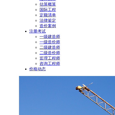
估算概算
国际工程
定额清单
法律鉴定
造价案例
注册考试
一级建造师
一级造价师
二级建造师
二级造价师
监理工程师
咨询工程师
价格动态