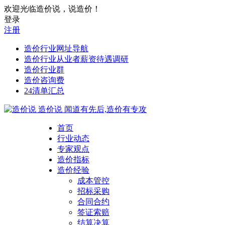
欢迎光临造价说，说造价！
登录
注册
造价行业网址导航
造价行业从业者薪资待遇调研
造价行业群
造价咨询费
24清单汇总
造价说
闻道有先后,造价有专攻
首页
行业动态
专家观点
造价指标
造价经验
成本管控
招标采购
合同合约
签证索赔
结算决算