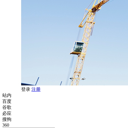
登录
注册
站内
百度
谷歌
必应
搜狗
360