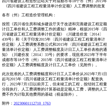
四川省建设工程造价总站关于对成都市等
18
个市（州）
2015
年
《四川省建设工程工程量清单计价定额》人工费调整的批复
各市（州）工程造价管理机构：
按照《四川省住房和城乡建设厅关于改进和完善建设工程定额
计日工单价和人工费调整工作的通知》精神，根据
2015
年《四
川省建设工程工程量清单计价定额》（川建造价发〔
2014
〕
439
号）和《
关于印发
20
15
年
〈
四川省建设工程工程量清单计
价定额
〉
人工费调整系数公式
和
20
15
年
〈
四川省建设工程工程
量清单计价定额
〉
人工费调整幅度及计日工人工单价
表格
的通
知
》（川建价发〔
2014
〕
33
号）的要求，现批准
2023
年下半年
成都市等
18
个市（州）
2015
年《四川省建设工程工程量清单计
价定额》人工费调整幅度及计日工人工单价（见附件）。
此次批准的人工费调整幅度和计日工人工单价从
20
23
年
7
月
1
日
起与
2015
年《四川省建设工程工程量清单计价定额》配套执
行
，
2023
年
7
月
1
日以前开工，但未竣工的工程，按结转工程量
分段执行。
人工费调整的计算基础是定额人工费，调整的人工
费不作为计取其他费用的基础（税金除外）。
附件：
20230601112710_1763