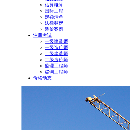
估算概算
国际工程
定额清单
法律鉴定
造价案例
注册考试
一级建造师
一级造价师
二级建造师
二级造价师
监理工程师
咨询工程师
价格动态