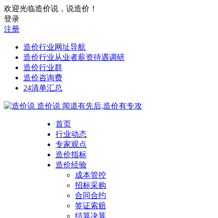
欢迎光临造价说，说造价！
登录
注册
造价行业网址导航
造价行业从业者薪资待遇调研
造价行业群
造价咨询费
24清单汇总
造价说
闻道有先后,造价有专攻
首页
行业动态
专家观点
造价指标
造价经验
成本管控
招标采购
合同合约
签证索赔
结算决算