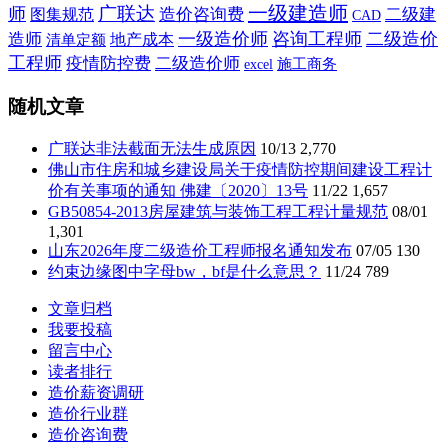
一级建造师
广联达
师
造价咨询费
二级建
图集规范
CAD
一级造价师
咨询工程师
二级造价
造师
地产成本
清单定额
工程师
疫情防控费
二级造价师
施工商务
excel
随机文章
广联达非法截面无法生成原因
10/13
2,770
佛山市住房和城乡建设局关于疫情防控期间建设工程计
价有关事项的通知 佛建〔2020〕13号
11/22
1,657
GB50854-2013房屋建筑与装饰工程工程计量规范
08/01
1,301
山东2026年度二级造价工程师报名通知发布
07/05
130
约束边缘图中字母bw，bf是什么意思？
11/24
789
文章归档
我要投稿
留言中心
读者排行
造价薪资调研
造价行业群
造价咨询费