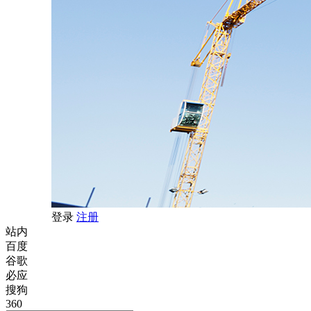
登录
注册
站内
百度
谷歌
必应
搜狗
360