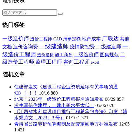
造价搜索
热门标签
广联达
一级造价师
地产成本
其他
造价工程师
CAD
清单定额
一级建造师
一
造价咨询费
疫情防控费
二级建造师
文档
级造价工程师
二
二级造价师
施工商务
图集规范
造价指标
级造价工程师
监理工程师
咨询工程师
excel
随机文章
住建部发文《建设工程企业资质延续有关事项的通
知》！！！
10/16
880
北京：2025年一级造价工程师报名通知发布
06/29
857
考生写信住建厅，二建出题水平太低！
05/06
676
《江西省水利建设项目推行工程总承包办法》印发（赣
水规范文〔2023〕3 号）
01/10
1,371
青海省公路养护预算编制及配套定额地方标准发布
12/05
1,421