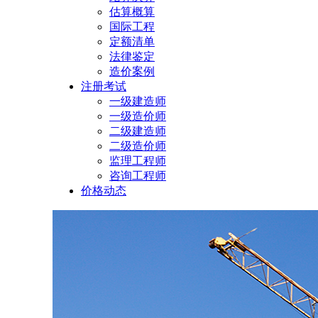
估算概算
国际工程
定额清单
法律鉴定
造价案例
注册考试
一级建造师
一级造价师
二级建造师
二级造价师
监理工程师
咨询工程师
价格动态