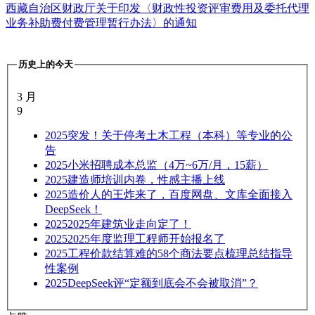
西藏自治区财政厅关于印发〈财政性投资评审费用及委托代理
业务补助费付费管理暂行办法〉的通知
历史上的今天
3 月
9
2025
突发！关于停考土木工程（本科）等专业的公
告
2025
小米招聘成本总监（4万~6万/月，15薪）
2025
建造师培训内卷，性感主播上线
2025
造价人的王炸来了，百度网盘、文库全面接入
DeepSeek！
2025
2025年建筑业走向定了！
2025
2025年度监理工程师开始报名了
2025
工程价款结算难的58个商法要点梳理总结指导
性案例
2025
DeepSeek评“定额到底会不会被取消”？