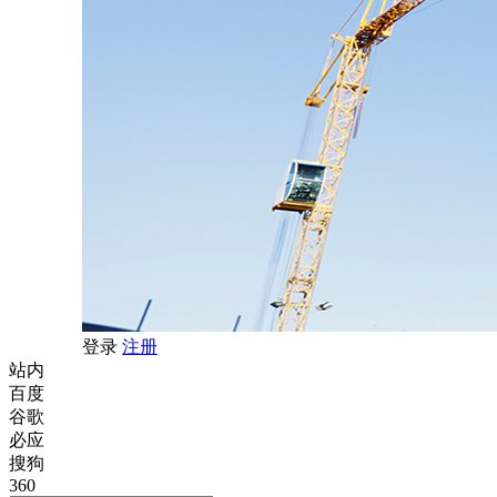
登录
注册
站内
百度
谷歌
必应
搜狗
360