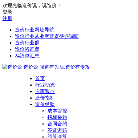
欢迎光临造价说，说造价！
登录
注册
造价行业网址导航
造价行业从业者薪资待遇调研
造价行业群
造价咨询费
24清单汇总
造价说
闻道有先后,造价有专攻
首页
行业动态
专家观点
造价指标
造价经验
成本管控
招标采购
合同合约
签证索赔
结算决算