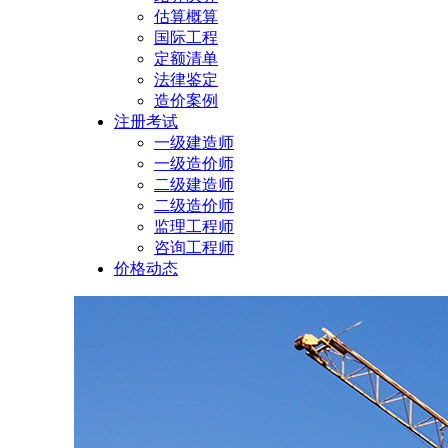
估算概算
国际工程
定额清单
法律鉴定
造价案例
注册考试
一级建造师
一级造价师
二级建造师
二级造价师
监理工程师
咨询工程师
价格动态