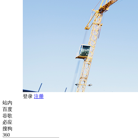
登录
注册
站内
百度
谷歌
必应
搜狗
360