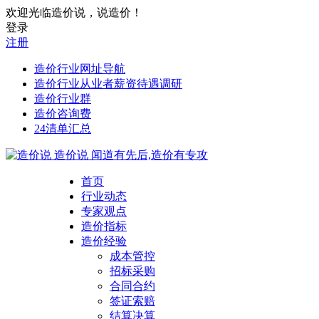
欢迎光临造价说，说造价！
登录
注册
造价行业网址导航
造价行业从业者薪资待遇调研
造价行业群
造价咨询费
24清单汇总
造价说
闻道有先后,造价有专攻
首页
行业动态
专家观点
造价指标
造价经验
成本管控
招标采购
合同合约
签证索赔
结算决算