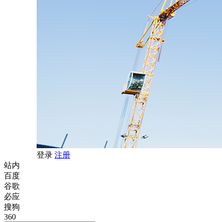
登录
注册
站内
百度
谷歌
必应
搜狗
360