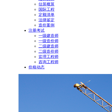
估算概算
国际工程
定额清单
法律鉴定
造价案例
注册考试
一级建造师
一级造价师
二级建造师
二级造价师
监理工程师
咨询工程师
价格动态