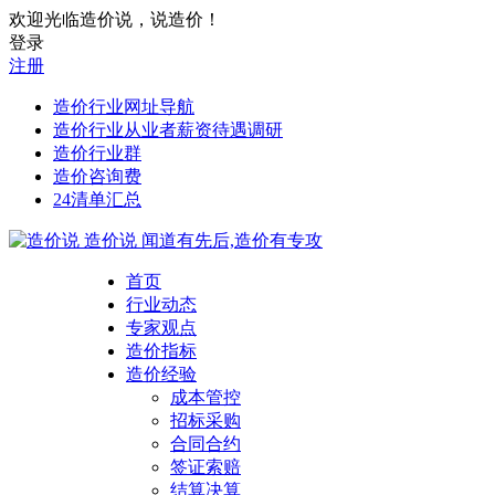
欢迎光临造价说，说造价！
登录
注册
造价行业网址导航
造价行业从业者薪资待遇调研
造价行业群
造价咨询费
24清单汇总
造价说
闻道有先后,造价有专攻
首页
行业动态
专家观点
造价指标
造价经验
成本管控
招标采购
合同合约
签证索赔
结算决算