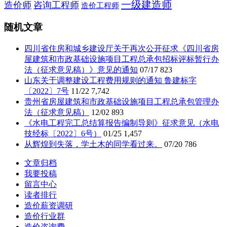
一级建造师
造价师
咨询工程师
造价工程师
随机文章
四川省住房和城乡建设厅关于再次公开征求《四川省房
屋建筑和市政基础设施项目工程总承包招标评标暂行办
法（征求意见稿）》意见的通知
07/17
823
山东关于调整建设工程费用规则的通知 鲁建标字
〔2022〕7号
11/22
7,742
贵州省房屋建筑和市政基础设施项目工程总承包管理办
法（征求意见稿）
12/02
893
《水电工程完工总结算报告编制导则》征求意见（水电
技经标〔2022〕6号）
01/25
1,457
从辉煌到失落，学土木的同学看过来。
07/20
786
文章归档
我要投稿
留言中心
读者排行
造价薪资调研
造价行业群
造价咨询费