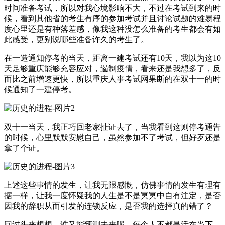
时间准备考试，所以对我心境影响不大，不过在考试到来的时
候，看到其他省的考生有序的参加考试并且讨论试题的难易程
度心里还是有种落差感，像我这种没怎么准备的考生都会有如
此感受，更别说哪些准备许久的考生了。
在一造通知停考的当天，距离一建考试还有10天，我以为这10
天足够重庆能够充容应对，遏制疫情，看来还是我想多了，反
而比之前增速更快，所以重庆人事考试网果断的在双十一的时
候通知了一建停考。
双十一当天，我正巧回老家扯证去了，当我看到这则停考通告
的时候，心里默默安慰自己，虽然参加不了考试，但好歹还是
拿了个证。
上述这些事情的发生，让我无限感慨，仿佛事情的发生有理有
据一样，让我一度怀疑我的人生是不是冥冥中自有注定，是否
因我的辞职从而引发的连锁反应，是否我的选择真的错了？
回过头来想想，谁又能预测未来呢，每个人不都是活在当下。