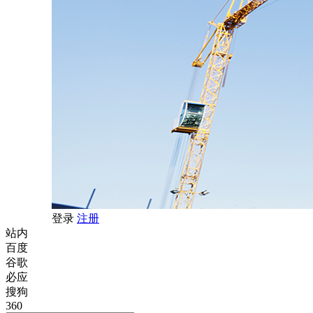
登录
注册
站内
百度
谷歌
必应
搜狗
360