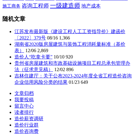
一级建造师
咨询工程师
施工商务
地产成本
随机文章
江苏发布最新版《建设工程人工工资指导价》建函价
〔2022〕379号
08/16
1,366
湖南省2020版房屋建筑与装饰工程消耗量标准（基价
表）
12/06
2,869
造价人“吃拿卡要”
10/10
920
贵州省房屋建筑和市政基础设施项目工程总承包管理办
法（征求意见稿）
12/02
896
吉林住建厅：关于公布2023-2024年度全省工程造价咨询
企业信用风险分类的结果
01/23
649
文章归档
我要投稿
留言中心
读者排行
造价薪资调研
造价行业群
造价咨询费