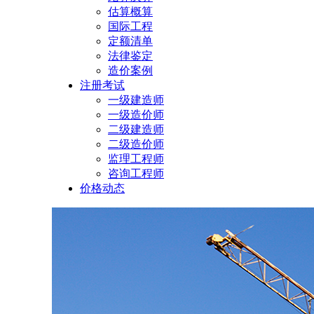
估算概算
国际工程
定额清单
法律鉴定
造价案例
注册考试
一级建造师
一级造价师
二级建造师
二级造价师
监理工程师
咨询工程师
价格动态