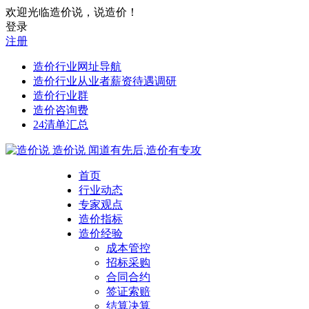
欢迎光临造价说，说造价！
登录
注册
造价行业网址导航
造价行业从业者薪资待遇调研
造价行业群
造价咨询费
24清单汇总
造价说
闻道有先后,造价有专攻
首页
行业动态
专家观点
造价指标
造价经验
成本管控
招标采购
合同合约
签证索赔
结算决算