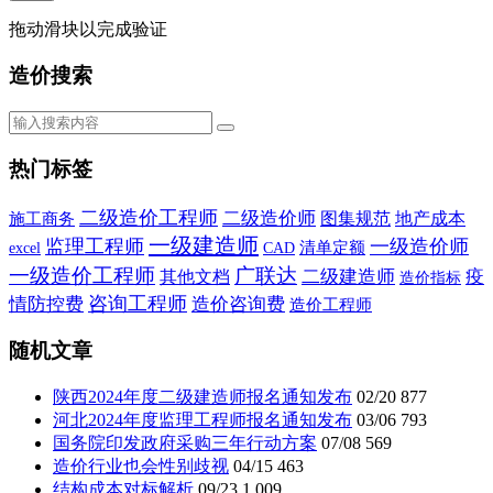
拖动滑块以完成验证
造价搜索
热门标签
二级造价工程师
二级造价师
施工商务
图集规范
地产成本
一级建造师
监理工程师
一级造价师
CAD
清单定额
excel
一级造价工程师
广联达
二级建造师
疫
其他文档
造价指标
咨询工程师
情防控费
造价咨询费
造价工程师
随机文章
陕西2024年度二级建造师报名通知发布
02/20
877
河北2024年度监理工程师报名通知发布
03/06
793
国务院印发政府采购三年行动方案
07/08
569
造价行业也会性别歧视
04/15
463
结构成本对标解析
09/23
1,009