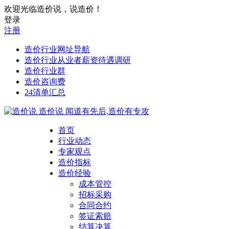
欢迎光临造价说，说造价！
登录
注册
造价行业网址导航
造价行业从业者薪资待遇调研
造价行业群
造价咨询费
24清单汇总
造价说
闻道有先后,造价有专攻
首页
行业动态
专家观点
造价指标
造价经验
成本管控
招标采购
合同合约
签证索赔
结算决算