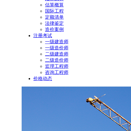
估算概算
国际工程
定额清单
法律鉴定
造价案例
注册考试
一级建造师
一级造价师
二级建造师
二级造价师
监理工程师
咨询工程师
价格动态