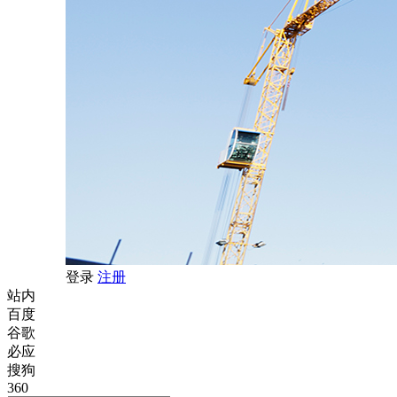
登录
注册
站内
百度
谷歌
必应
搜狗
360