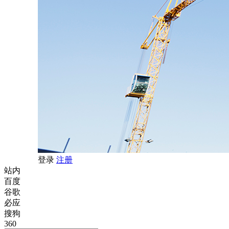
登录
注册
站内
百度
谷歌
必应
搜狗
360