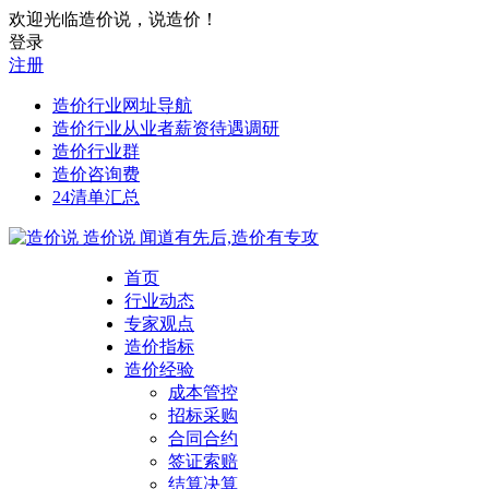
欢迎光临造价说，说造价！
登录
注册
造价行业网址导航
造价行业从业者薪资待遇调研
造价行业群
造价咨询费
24清单汇总
造价说
闻道有先后,造价有专攻
首页
行业动态
专家观点
造价指标
造价经验
成本管控
招标采购
合同合约
签证索赔
结算决算