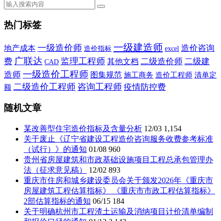
热门标签
一级建造师
一级造价师
造价咨询
地产成本
造价指标
excel
广联达
监理工程师
费
二级造价师
二级建
其他文档
CAD
一级造价工程师
造师
图集规范
施工商务
造价工程师
清单定
二级造价工程师
咨询工程师
疫情防控费
额
随机文章
某改善型住宅造价指标及含量分析
12/03
1,154
关于废止《辽宁省建设工程造价咨询服务收费参考标准
（试行）》的通知
01/08
960
贵州省房屋建筑和市政基础设施项目工程总承包管理办
法（征求意见稿）
12/02
893
重庆市住房和城乡建设委员会关于颁发2026年《重庆市
房屋建筑工程估算指标》 《重庆市市政工程估算指标》
2部估算指标的通知
06/15
184
关于明确杭州市工程渣土运输及消纳项目计价清单编制