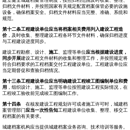
建立健全城建档案管理制度，按照归档范围及时收集、整理、
归档文件材料，并按照国家有关规定配置档案保管必要的设施
设备，确保档案安全。归档文件材料应当完整、准确、系统和
规范。
第十
二条
工程建设单位应当将档案相关费用列入建设工程造
价
，及时收集、整理建设工程各环节文件材料，确保归档进度
与工程建设进度同步。
建设工程勘察、设计、
施工
、监理等单位
应当根据建设进度，
同步开展
建设工程文件材料的收集和整理工作，并按照规定将
符合归档要求的工程档案交付工程建设单位。工程建设单位应
当定期督促和查验归档情况。
第十三条
工程建设单位应当明确建设工程竣工图编制单位和费
用
，组织设计、施工、监理等单位按照建设工程实际情况，在
工程竣工验收前完成竣工图编制工作。
第十四条
在核发建设工程规划许可或者施工许可时，城建档
案管理部门
应当一次性告知
工程建设单位收集、整理、移交工
程档案的有关要求。
城建档案机构应当提供城建档案业务咨询、技术培训等服务。