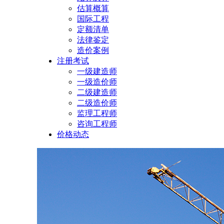
估算概算
国际工程
定额清单
法律鉴定
造价案例
注册考试
一级建造师
一级造价师
二级建造师
二级造价师
监理工程师
咨询工程师
价格动态