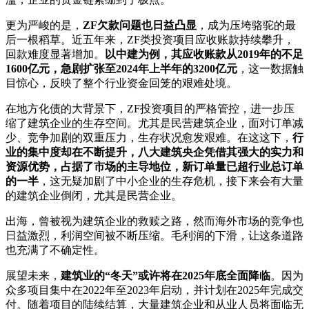
更为严峻的是，
ZF欠款问题也日益凸显
，成为压垮骆驼的最
后一根稻草。近五年来，ZF类投资项目应收账款持续攀升，
回款难度显著增加。
以中建为例，其应收账款从2019年的不足
1600亿元，急剧扩张至2024年上半年的3200亿元
，这一数据触
目惊心，反映了整个行业资金回笼的艰难处境。
在地方化债的大背景下，ZF投资项目的严格管控，进一步压
缩了建筑企业的生存空间。尤其是民营建筑企业，面对订单减
少、竞争加剧的双重压力，生存状况愈发艰难。在这这下，
行
业的集中度却在不断提升，八大建筑央企凭借其强大的实力和
资源优势，占据了市场的主导地位，新订单量已超行业总订单
的一半
，这无疑加剧了中小企业的生存危机，接下来会有大量
的建筑企业倒闭，尤其是民营企业。
出海，曾被视为建筑企业的救赎之路，然而海外市场的竞争也
日益激烈，利润空间被不断压缩。毛利润的下滑，让这条道路
也充满了不确定性。
展望未来，
建筑业的“冬天”或许将在2025年底全面降临
。因为
众多项目集中在2022年至2023年启动，并计划在2025年完成交
付。随着项目的陆续结算，大量建筑企业和从业人员将面临无