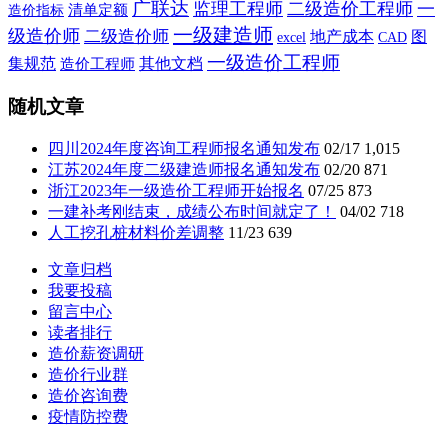
广联达
监理工程师
二级造价工程师
一
造价指标
清单定额
一级建造师
级造价师
二级造价师
地产成本
图
CAD
excel
一级造价工程师
集规范
其他文档
造价工程师
随机文章
四川2024年度咨询工程师报名通知发布
02/17
1,015
江苏2024年度二级建造师报名通知发布
02/20
871
浙江2023年一级造价工程师开始报名
07/25
873
一建补考刚结束，成绩公布时间就定了！
04/02
718
人工挖孔桩材料价差调整
11/23
639
文章归档
我要投稿
留言中心
读者排行
造价薪资调研
造价行业群
造价咨询费
疫情防控费