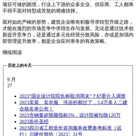
项目可做的困境，行业上下游的众多企业、供应商、工人都将
不得不面对转型或苦熬的艰难抉择。
面对如此严峻的形势，建筑企业唯有积极寻求转型升级之路，
才能在激烈的市场竞争中求得生存与发展。无论是通过技术创
新提升竞争力，还是通过多元化经营分散风险，亦或是加强内
部管理提升效率，都是企业应对寒冬的有效策略。
继续阅读
历史上的今天
9 月
27
2023
“国企设计院院长称取消周末”？纪委介入调查
2023
卖菜、卖衣服、洗浴的都过了，3.4万多人二建
合格名单公布！
2023
含钢量超限额指标5%，设计院被扣除120万
2023
造价圣经
2023
四川省工程造价咨询服务收费参考标准（试
行）川建价师协〔2023〕31号