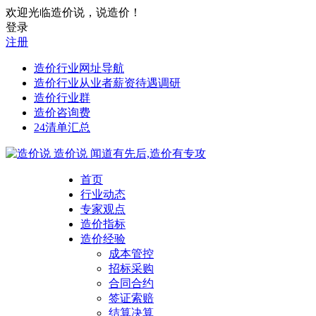
欢迎光临造价说，说造价！
登录
注册
造价行业网址导航
造价行业从业者薪资待遇调研
造价行业群
造价咨询费
24清单汇总
造价说
闻道有先后,造价有专攻
首页
行业动态
专家观点
造价指标
造价经验
成本管控
招标采购
合同合约
签证索赔
结算决算