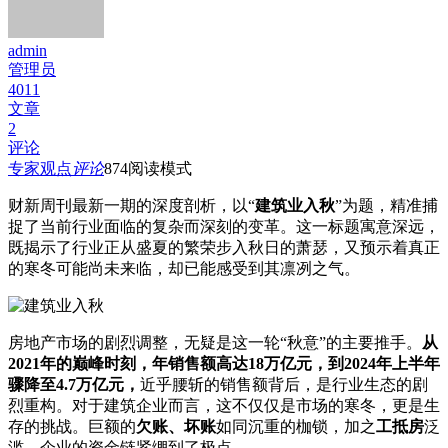
admin
管理员
4011
文章
2
评论
专家观点
评论
874
阅读模式
财新周刊最新一期的深度剖析，以“
建筑业入秋
”为题，精准捕
捉了当前行业面临的复杂而深刻的变革。这一标题寓意深远，
既揭示了行业正从盛夏的繁荣步入秋日的萧瑟，又预示着真正
的寒冬可能尚未来临，却已能感受到其凛冽之气。
房地产市场的剧烈调整，无疑是这一轮“秋意”的主要推手。
从
2021年的巅峰时刻，年销售额高达18万亿元，到2024年上半年
骤降至4.7万亿元，
近乎腰斩的销售额背后，是行业生态的剧
烈重构。对于建筑企业而言，这不仅仅是市场的寒冬，更是生
存的挑战。巨额的
欠账、坏账
如同沉重的枷锁，加之
工抵房
泛
滥，企业的资金链紧绷到了极点。