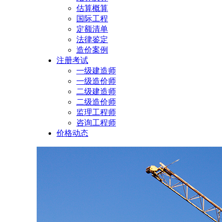
估算概算
国际工程
定额清单
法律鉴定
造价案例
注册考试
一级建造师
一级造价师
二级建造师
二级造价师
监理工程师
咨询工程师
价格动态