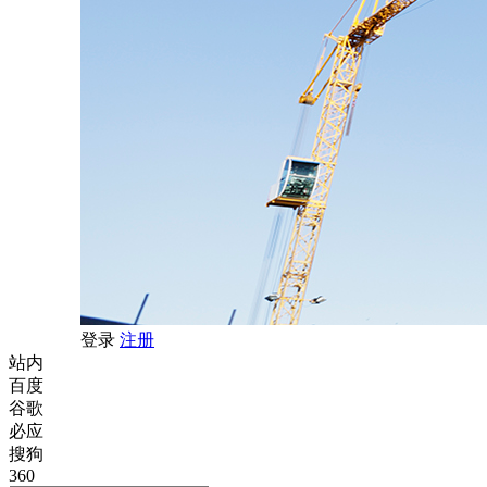
登录
注册
站内
百度
谷歌
必应
搜狗
360