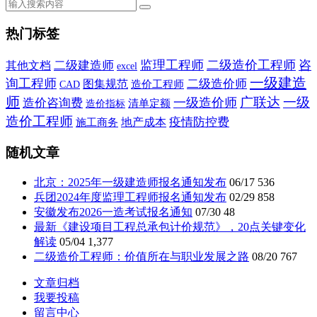
热门标签
监理工程师
二级造价工程师
咨
二级建造师
其他文档
excel
一级建造
询工程师
二级造价师
图集规范
CAD
造价工程师
师
广联达
一级
一级造价师
造价咨询费
造价指标
清单定额
造价工程师
疫情防控费
施工商务
地产成本
随机文章
北京：2025年一级建造师报名通知发布
06/17
536
兵团2024年度监理工程师报名通知发布
02/29
858
安徽发布2026一造考试报名通知
07/30
48
最新《建设项目工程总承包计价规范》，20点关键变化
解读
05/04
1,377
二级造价工程师：价值所在与职业发展之路
08/20
767
文章归档
我要投稿
留言中心