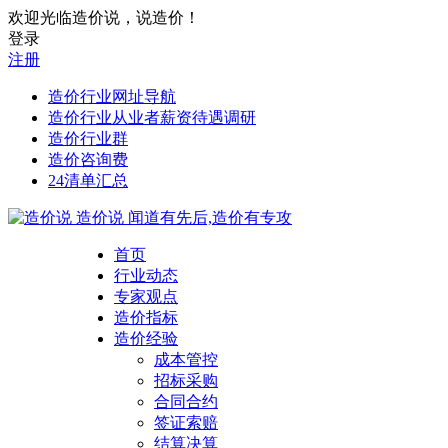
欢迎光临造价说，说造价！
登录
注册
造价行业网址导航
造价行业从业者薪资待遇调研
造价行业群
造价咨询费
24清单汇总
造价说
闻道有先后,造价有专攻
首页
行业动态
专家观点
造价指标
造价经验
成本管控
招标采购
合同合约
签证索赔
结算决算