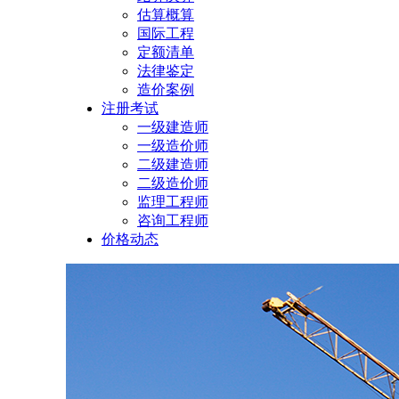
估算概算
国际工程
定额清单
法律鉴定
造价案例
注册考试
一级建造师
一级造价师
二级建造师
二级造价师
监理工程师
咨询工程师
价格动态