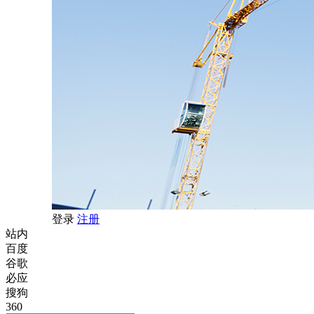
登录
注册
站内
百度
谷歌
必应
搜狗
360